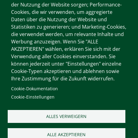
der Nutzung der Website sorgen; Performance-
Cookies, die wir verwenden, um aggregierte
Wichtige Informationen
Daten über die Nutzung der Website und
Cookie-Dokumentation
Statistiken zu generieren; und Marketing-Cookies,
Cookie-Einstellungen
die verwendet werden, um relevante Inhalte und
Werbung anzuzeigen. Wenn Sie "ALLE
Impressum
AKZEPTIEREN" wählen, erklären Sie sich mit der
Verwendung aller Cookies einverstanden. Sie
können jederzeit unter "Einstellungen" einzelne
Unsere Webseiten
Cookie-Typen akzeptieren und ablehnen sowie
Ihre Zustimmung für die Zukunft widerrufen.
https://www.ooeljv.at
Cookie-Dokumentation
https://www.fragen-zur-jagd.at
Cookie-Einstellungen
https://www.jagdfakten.at
Instagram
ALLES VERWEIGERN
Facebook
YouTube Channel
ALLE AKZEPTIEREN