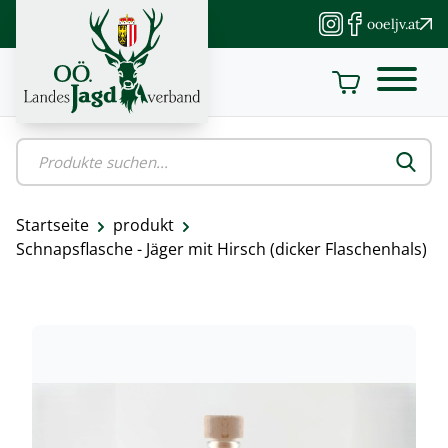
Direkt
ooeljv.at
zum
Inhalt
Startseite
produkt
Pfadnavigation
Schnapsflasche - Jäger mit Hirsch (dicker Flaschenhals)