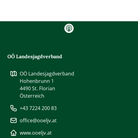
Flaschentaschen
Gläser & Glasflaschen
Kugelschreiber
gram
OÖ Landesjagdverband
OÖ Landesjagdverband
Hohenbrunn 1
4490
St. Florian
Österreich
+43 7224 200 83
office@ooeljv.at
www.ooeljv.at