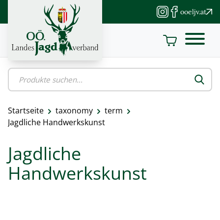
Direkt
ooeljv.at
zum
Inhalt
Startseite
taxonomy
term
Pfadnavigation
Jagdliche Handwerkskunst
Jagdliche
Handwerkskunst
Spitzkraxn
Flaschenöffner