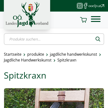
Direkt
ooeljv.at
zum
Inhalt
Startseite
produkte
jagdliche handwerkskunst
Pfadnavigation
Jagdliche Handwerkskunst
Spitzkraxn
Spitzkraxn