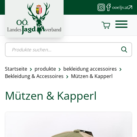
Direkt
ooeljv.at
zum
Inhalt
Startseite
produkte
bekleidung accessoires
Pfadnavigation
Bekleidung & Accessoires
Mützen & Kapperl
Mützen & Kapperl