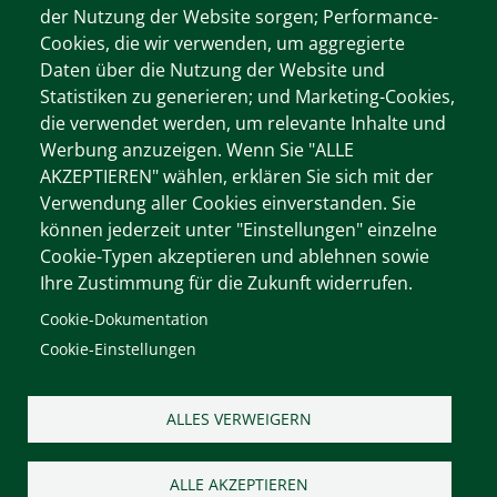
der Nutzung der Website sorgen; Performance-
Cookies, die wir verwenden, um aggregierte
Wichtige Informationen
Daten über die Nutzung der Website und
Cookie-Dokumentation
Statistiken zu generieren; und Marketing-Cookies,
Cookie-Einstellungen
die verwendet werden, um relevante Inhalte und
Werbung anzuzeigen. Wenn Sie "ALLE
Impressum
AKZEPTIEREN" wählen, erklären Sie sich mit der
Verwendung aller Cookies einverstanden. Sie
können jederzeit unter "Einstellungen" einzelne
Unsere Webseiten
Cookie-Typen akzeptieren und ablehnen sowie
Ihre Zustimmung für die Zukunft widerrufen.
https://www.ooeljv.at
Cookie-Dokumentation
https://www.fragen-zur-jagd.at
Cookie-Einstellungen
https://www.jagdfakten.at
Instagram
ALLES VERWEIGERN
Facebook
YouTube Channel
ALLE AKZEPTIEREN