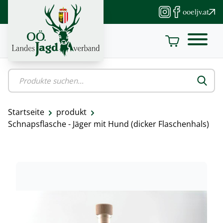
Direkt
ooeljv.at
zum
Inhalt
Startseite
produkt
Pfadnavigation
Schnapsflasche - Jäger mit Hund (dicker Flaschenhals)